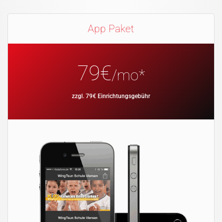
App Paket
79€
/mo*
zzgl. 79€ Einrichtungsgebühr