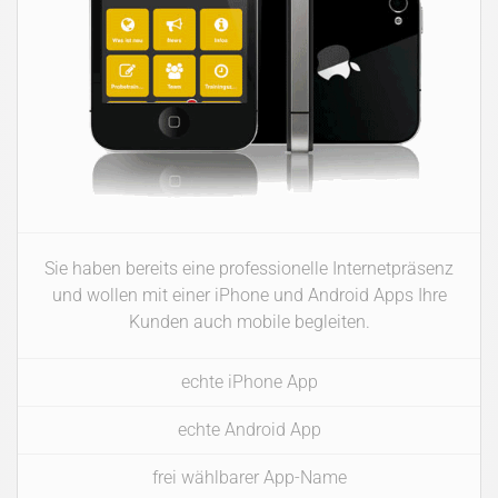
Sie haben bereits eine professionelle Internetpräsenz
und wollen mit einer iPhone und Android Apps Ihre
Kunden auch mobile begleiten.
echte iPhone App
echte Android App
frei wählbarer App-Name