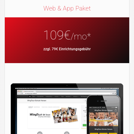
Web & App Paket
109€
/mo*
zzgl. 79€ Einrichtungsgebühr