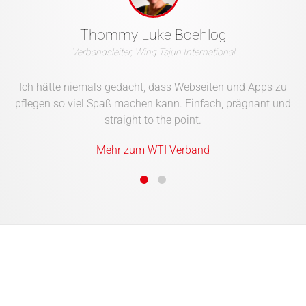
Thommy Luke Boehlog
Verbandsleiter, Wing Tsjun International
Ich hätte niemals gedacht, dass Webseiten und Apps zu
D
pflegen so viel Spaß machen kann. Einfach, prägnant und
straight to the point.
K
ko
Mehr zum WTI Verband