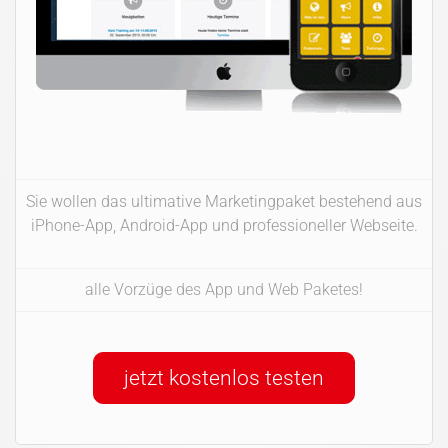
Sie wollen das ultimative Marketingpaket bestehend aus
iPhone-App, Android-App und professioneller Webseite.
alle Vorzüge des App und Web Paketes!
jetzt kostenlos testen