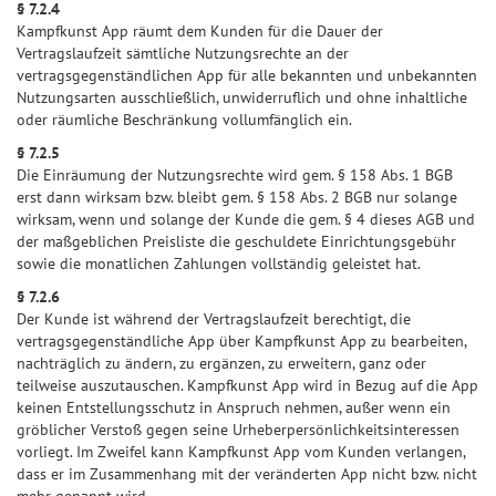
§ 7.2.4
Kampfkunst App räumt dem Kunden für die Dauer der
Vertragslaufzeit sämtliche Nutzungsrechte an der
vertragsgegenständlichen App für alle bekannten und unbekannten
Nutzungsarten ausschließlich, unwiderruflich und ohne inhaltliche
oder räumliche Beschränkung vollumfänglich ein.
§ 7.2.5
Die Einräumung der Nutzungsrechte wird gem. § 158 Abs. 1 BGB
erst dann wirksam bzw. bleibt gem. § 158 Abs. 2 BGB nur solange
wirksam, wenn und solange der Kunde die gem. § 4 dieses AGB und
der maßgeblichen Preisliste die geschuldete Einrichtungsgebühr
sowie die monatlichen Zahlungen vollständig geleistet hat.
§ 7.2.6
Der Kunde ist während der Vertragslaufzeit berechtigt, die
vertragsgegenständliche App über Kampfkunst App zu bearbeiten,
nachträglich zu ändern, zu ergänzen, zu erweitern, ganz oder
teilweise auszutauschen. Kampfkunst App wird in Bezug auf die App
keinen Entstellungsschutz in Anspruch nehmen, außer wenn ein
gröblicher Verstoß gegen seine Urheberpersönlichkeitsinteressen
vorliegt. Im Zweifel kann Kampfkunst App vom Kunden verlangen,
dass er im Zusammenhang mit der veränderten App nicht bzw. nicht