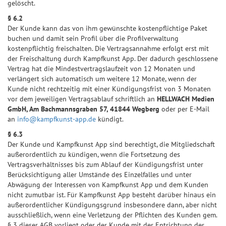
gelöscht.
§ 6.2
Der Kunde kann das von ihm gewünschte kostenpflichtige Paket
buchen und damit sein Profil über die Profilverwaltung
kostenpflichtig freischalten. Die Vertragsannahme erfolgt erst mit
der Freischaltung durch Kampfkunst App. Der dadurch geschlossene
Vertrag hat die Mindestvertragslaufzeit von 12 Monaten und
verlängert sich automatisch um weitere 12 Monate, wenn der
Kunde nicht rechtzeitig mit einer Kündigungsfrist von 3 Monaten
vor dem jeweiligen Vertragsablauf schriftlich an
HELLWACH Medien
GmbH, Am Bachmannsgraben 57, 41844 Wegberg
oder per E-Mail
an
info@kampfkunst-app.de
kündigt.
§ 6.3
Der Kunde und Kampfkunst App sind berechtigt, die Mitgliedschaft
außerordentlich zu kündigen, wenn die Fortsetzung des
Vertragsverhältnisses bis zum Ablauf der Kündigungsfrist unter
Berücksichtigung aller Umstände des Einzelfalles und unter
Abwägung der Interessen von Kampfkunst App und dem Kunden
nicht zumutbar ist. Für Kampfkunst App besteht darüber hinaus ein
außerordentlicher Kündigungsgrund insbesondere dann, aber nicht
ausschließlich, wenn eine Verletzung der Pflichten des Kunden gem.
§ 3 dieser AGB vorliegt oder der Kunde mit der Entrichtung der