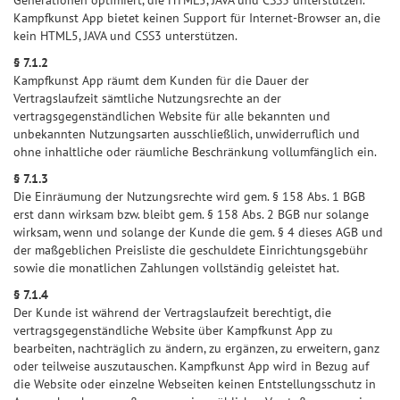
Generationen optimiert, die HTML5, JAVA und CSS3 unterstützen.
Kampfkunst App bietet keinen Support für Internet-Browser an, die
kein HTML5, JAVA und CSS3 unterstützen.
§ 7.1.2
Kampfkunst App räumt dem Kunden für die Dauer der
Vertragslaufzeit sämtliche Nutzungsrechte an der
vertragsgegenständlichen Website für alle bekannten und
unbekannten Nutzungsarten ausschließlich, unwiderruflich und
ohne inhaltliche oder räumliche Beschränkung vollumfänglich ein.
§ 7.1.3
Die Einräumung der Nutzungsrechte wird gem. § 158 Abs. 1 BGB
erst dann wirksam bzw. bleibt gem. § 158 Abs. 2 BGB nur solange
wirksam, wenn und solange der Kunde die gem. § 4 dieses AGB und
der maßgeblichen Preisliste die geschuldete Einrichtungsgebühr
sowie die monatlichen Zahlungen vollständig geleistet hat.
§ 7.1.4
Der Kunde ist während der Vertragslaufzeit berechtigt, die
vertragsgegenständliche Website über Kampfkunst App zu
bearbeiten, nachträglich zu ändern, zu ergänzen, zu erweitern, ganz
oder teilweise auszutauschen. Kampfkunst App wird in Bezug auf
die Website oder einzelne Webseiten keinen Entstellungsschutz in