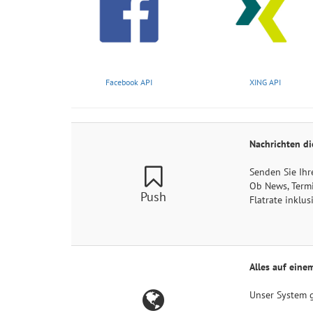
Facebook API
XING API
Nachrichten d
Senden Sie Ihr
Ob News, Termin
Push
Flatrate inklus
Alles auf einem
Unser System g