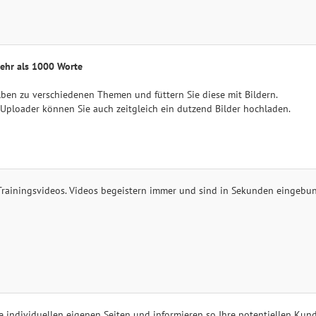
ehr als 1000 Worte
Alben zu verschiedenen Themen und füttern Sie diese mit Bildern.
Uploader können Sie auch zeitgleich ein dutzend Bilder hochladen.
Trainingsvideos. Videos begeistern immer und sind in Sekunden eingebu
re individuellen eigenen Seiten und informieren so Ihre potentiellen Kun