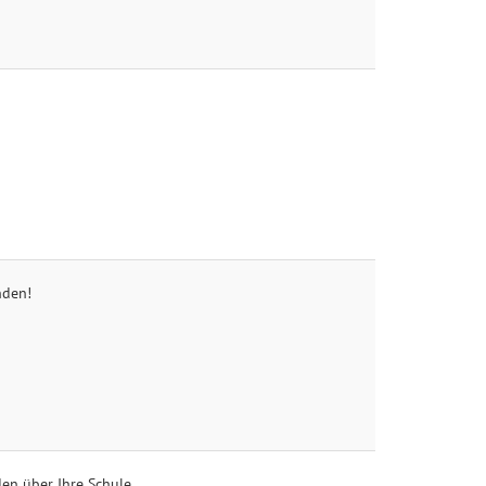
nden!
den über Ihre Schule.