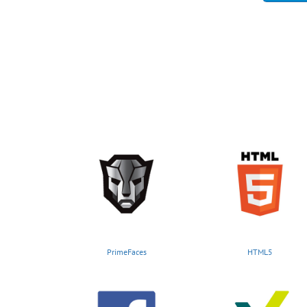
PrimeFaces
HTML5