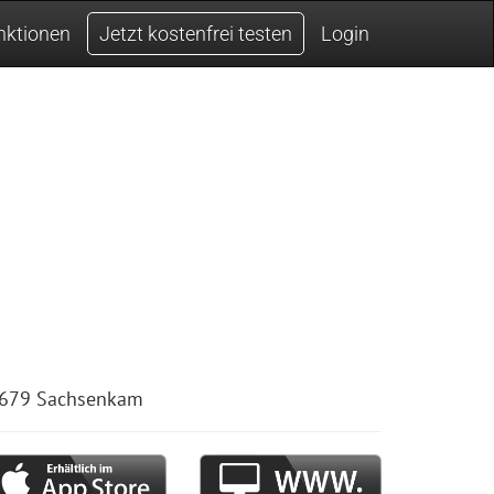
nktionen
Jetzt kostenfrei testen
Login
83679 Sachsenkam